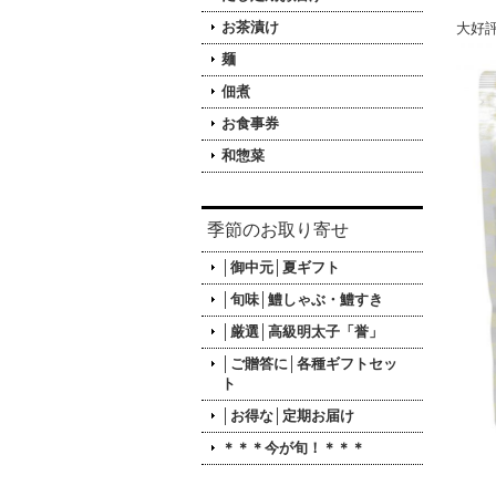
お茶漬け
大好
麺
佃煮
お食事券
和惣菜
季節のお取り寄せ
│御中元│夏ギフト
│旬味│鱧しゃぶ・鱧すき
│厳選│高級明太子「誉」
│ご贈答に│各種ギフトセッ
ト
│お得な│定期お届け
＊＊＊今が旬！＊＊＊