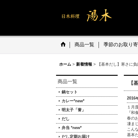
商品一覧
季節のお取り寄
ホーム
>
新着情報
>
【基本だし】寒さに負
商品一覧
【
鍋セット
2016
カレー*new*
１月
明太子「誉」
『和
春の
だし
凄ま
弁当 *new*
こん
基本
だし定期お届け