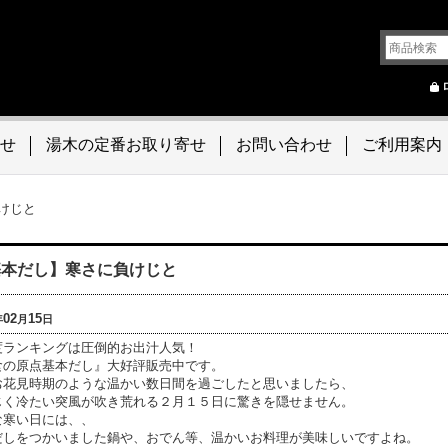
せ
湯木の定番お取り寄せ
お問い合わせ
ご利用案内
けじと
基本だし】寒さに負けじと
02
15
年
月
日
度ランキングは圧倒的お出汁人気！
食の原点基本だし』大好評販売中です。
お花見時期のような温かい数日間を過ごしたと思いましたら、
じく冷たい突風が吹き荒れる２月１５日に驚きを隠せません。
な寒い日には、、
だしをつかいました鍋や、おでん等、温かいお料理が美味しいですよね。