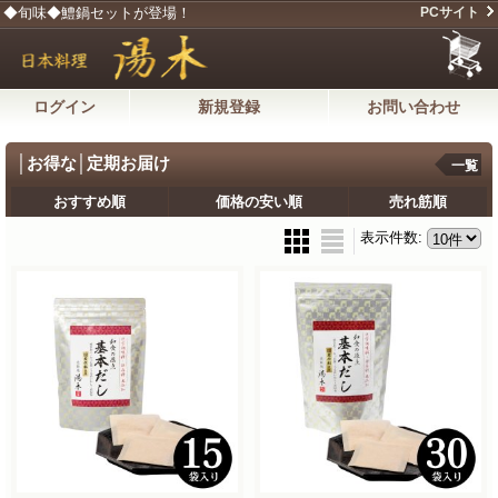
◆旬味◆鱧鍋セットが登場！
PCサイト
ログイン
新規登録
お問い合わせ
│お得な│定期お届け
一覧
おすすめ順
価格の安い順
売れ筋順
表示件数
: