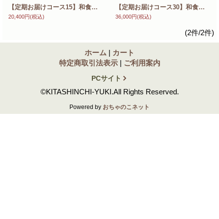
【定期お届けコース15】和食の原点 基本だし 15袋入×12ヶ月（年間合計13ヶ） 国産素材使用 保存料・化学調味料無添加 送料無料 10〜12月配達分で1ヶプレゼント
【定期お届けコース30】和食の原点 基本だし 30袋入×12ヶ月（年間合計13ヶ） 国産素材使用 保存料・化学調味料無添加 送料無料 10〜12月配達分で1ヶプレゼント
20,400円
(税込)
36,000円
(税込)
(2件/2件)
ホーム
|
カート
特定商取引法表示
|
ご利用案内
PCサイト
©KITASHINCHI-YUKI.All Rights Reserved.
Powered by
おちゃのこネット