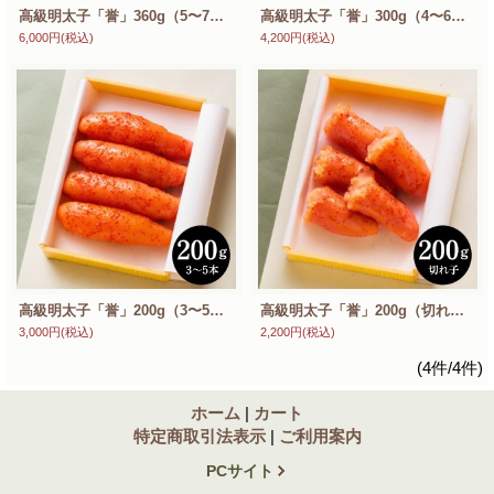
高級明太子「誉」360g（5〜7本） 木箱 スケトウダラの厳選卵使用 大吟醸仕込み 昆布・あごだし使用
高級明太子「誉」300g（4〜6本） スケトウダラの厳選卵使用 大吟醸仕込み 昆布・あごだし使用
6,000円
(税込)
4,200円
(税込)
高級明太子「誉」200g（3〜5本） スケトウダラの厳選卵使用 大吟醸仕込み 昆布・あごだし使用
高級明太子「誉」200g（切れ子） ご家庭用 スケトウダラの厳選卵使用 大吟醸仕込み 昆布・あごだし使用
3,000円
(税込)
2,200円
(税込)
(4件/4件)
ホーム
|
カート
特定商取引法表示
|
ご利用案内
PCサイト