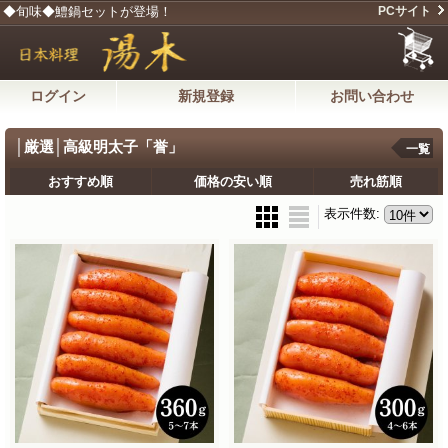
◆旬味◆鱧鍋セットが登場！
PCサイト
ログイン
新規登録
お問い合わせ
│厳選│高級明太子「誉」
一覧
おすすめ順
価格の安い順
売れ筋順
表示件数
: