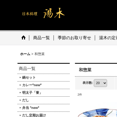
商品一覧
季節のお取り寄せ
湯木の定
ホーム
>
和惣菜
商品一覧
和惣菜
鍋セット
表示数
:
カレー*new*
明太子「誉」
2
件
だし
弁当 *new*
だし定期お届け