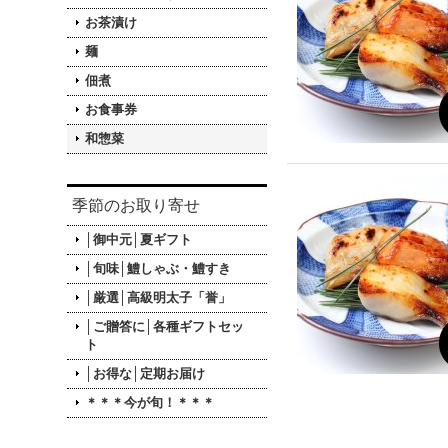
お茶漬け
麺
佃煮
お食事券
和惣菜
季節のお取り寄せ
│御中元│夏ギフト
│旬味│鱧しゃぶ・鱧すき
│厳選│高級明太子「誉」
│ご贈答に│各種ギフトセッ
ト
│お得な│定期お届け
＊＊＊今が旬！＊＊＊