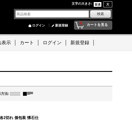
文字の大きさ
:
0
カートを見る
ログイン
新規登録
法表示
カート
ログイン
新規登録
示方法
:
2切れ 個包装 懐石仕