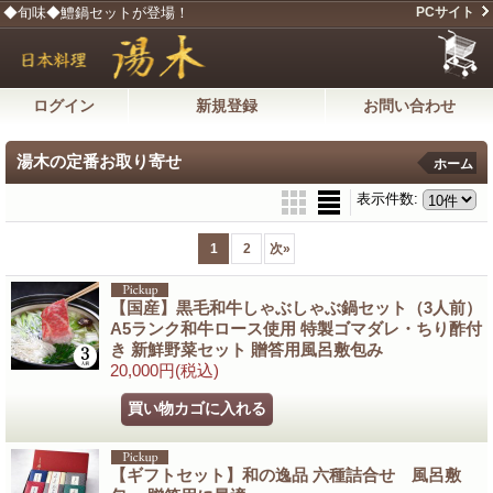
◆旬味◆鱧鍋セットが登場！
PCサイト
ログイン
新規登録
お問い合わせ
湯木の定番お取り寄せ
ホーム
表示件数
:
1
2
次
»
【国産】黒毛和牛しゃぶしゃぶ鍋セット（3人前）
A5ランク和牛ロース使用 特製ゴマダレ・ちり酢付
き 新鮮野菜セット 贈答用風呂敷包み
20,000円
(税込)
【ギフトセット】和の逸品 六種詰合せ 風呂敷