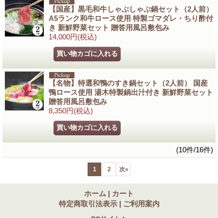
【国産】黒毛和牛しゃぶしゃぶ鍋セット（2人前）
A5ランク和牛ロース使用 特製ゴマダレ・ちり酢付
き 新鮮野菜セット 贈答用風呂敷包み
14,000円
(税込)
【名物】特選和鴨のすき鍋セット（2人前） 国産
鴨ロース使用 湯木特製鍋出汁付き 新鮮野菜セット
贈答用風呂敷包み
8,350円
(税込)
(10件/16件)
1
2
次
»
ホーム
|
カート
特定商取引法表示
|
ご利用案内