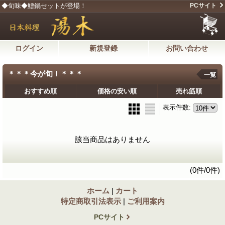
◆旬味◆鱧鍋セットが登場！
PCサイト
ログイン
新規登録
お問い合わせ
＊＊＊今が旬！＊＊＊
一覧
おすすめ順
価格の安い順
売れ筋順
表示件数
:
該当商品はありません
(0件/0件)
ホーム
|
カート
特定商取引法表示
|
ご利用案内
PCサイト