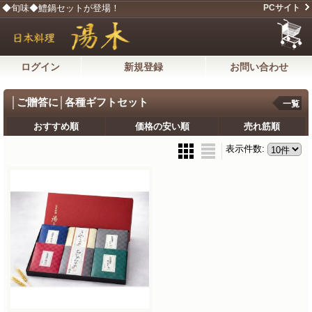
◆旬味◆鱧鍋セットが登場！
PCサイト
ログイン
新規登録
お問い合わせ
│ご贈答に│各種ギフトセット
一覧
おすすめ順
価格の安い順
売れ筋順
表示件数
: