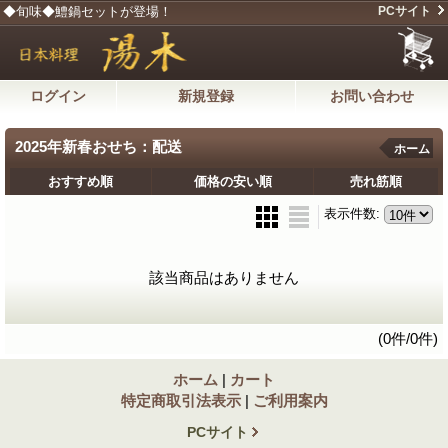
◆旬味◆鱧鍋セットが登場！
PCサイト
ログイン
新規登録
お問い合わせ
2025年新春おせち：配送
ホーム
おすすめ順
価格の安い順
売れ筋順
表示件数
:
該当商品はありません
(0件/0件)
ホーム
|
カート
特定商取引法表示
|
ご利用案内
PCサイト