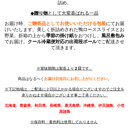
詰め。
◆
贈り物
として大変喜ばれる一品
お届け時、
ご贈答品としてお使いいただける包装
にてお届
けいたします。
美しく折詰めされた鴨ローススライスとお
野菜。
折箱の上から
季節の掛け紙
をおつけし、
風呂敷包み
でお届け。
クール冷蔵便対応の出荷段ボール
でご
配送させ
て頂きます。
※賞味期限は製造より
２日
です。
商品はなるべく
お届け日当日にお召し上がりください
。
※下記地域は、ご配送に２日以上かかる場合がございますので
ご注文を
承りかねます場合がございます事ご了承ください。
北海道、青森県、秋田県、長崎県、鹿児島県、沖縄県、
伊豆諸島、小笠
原諸島
※保存料・着色料は使用しておりません