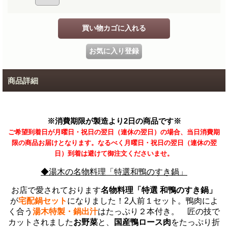
商品詳細
※消費期限が製造より2日の商品です※
ご希望到着日が月曜日・祝日の翌日（連休の翌日）の場合、当日消費期
限の商品お届けとなります。なるべく月曜日・祝日の翌日（連休の翌
日）到着は避けて御注文くださいませ。
◆湯木の名物料理「特選和鴨のすき鍋」
お店で愛されております
名物料理「特選 和鴨のすき鍋」
が
宅配鍋セット
になりました！
2人前１セット。鴨肉によ
く合う
湯木特製・鍋出汁
はたっぷり２本付き。
匠の技で
カットされました
お野菜
と、
国産鴨ロース肉
をたっぷり折