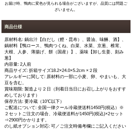
お届け時、鴨肉に変色が見られる場合がございますが、品質には問題ご
ざいません。
商品仕様
原材料名
:
鍋出汁【白だし（鰹・昆布）、醤油、味醂、酒】、
鍋材料【鴨ロース、鴨肉つくね、白菜、水菜、京葱、椎茸、
大根、人参、薄揚げ、餅（国産）】、薬味【卸し生姜、刻み
葱】
内容量
:
2人前
商品サイズ
:
折箱サイズ18.2×24.0×5.2cm ×２段
アレルギーに関して
:
原材料の一部に小麦、卵、やまいも、大
豆を含む。
賞味期限
:
製造より２日（到着日当日にお召し上がりをおすす
めしております）
保存方法
:
要冷蔵（10℃以下）
ご配送について
:
全国一律クール冷蔵便送料1450円(税込）※
２セットご注文の場合、冷蔵便送料が1450円(税込)×2セット
⇒2900円かかります。
のし紙オプション対応
:
可／ご注文時備考欄にご記入ください