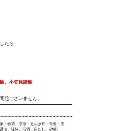
したら、
島、小笠原諸島
問題ございません。
菜・春菊・京葱・えのき茸・青葱・玉
醤油、味醂、清酒、白だし、砂糖）