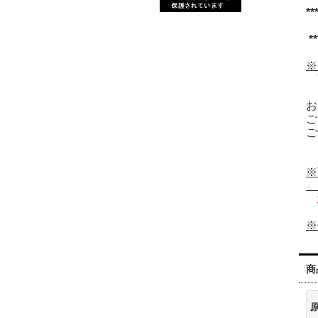
**
**
※
お
ご
ご
※
ご
※
お
商