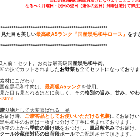
当日消費期限の商品お届けとなりますことご了承
なるべく月曜日・祝日の翌日（連休の翌日）到着は避けて御注
**********************************************************
見た目も美しい
最高級A5ランク『
国産黒毛和牛ロース』
をす
**********************************************************
人前１セット。お肉は最高級
国産黒毛和牛肉
。
匠の技でカットされました
お野菜
も全てセットになっておりま
素材にこだわり
国産黒毛和牛肉は、
最高級A5ランク
を使用。
見た目も見とれるほどに美しく、
その
格別の旨み、甘み、やわ
<stron
贈り物
として大変喜ばれる一品
お届け時、
ご贈答品としてお使いいただける包装
にてお届けい
毛和牛のお肉は一枚ずつ分けて丁寧に包まれております。
折箱の上から
季節の掛け紙
をおつけし、
風呂敷包み
でお届け。
クール冷蔵便対応の出荷段ボール
でご
配送させて頂きます。