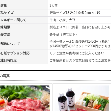
内容量
3人前
商品サイズ
折箱サイズ18.2×24.0×5.2cm ×２段
アレルギーに関して
牛肉、小麦、大豆
賞味期限
製造より２日（到着日当日にお召し上がり
保存方法
要冷蔵（10℃以下）
全国一律クール冷蔵便送料1450円（税込
ご配送について
が1450円(税込)×2セット⇒2900円かかり
のし紙オプション対応
可／ご注文時備考欄にご記入ください
配達日時指定
ご希望到着日の５営業日前までにご注文を
の写真