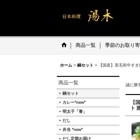
商品一覧
季節のお取り寄
ホーム
>
鍋セット
>
【国産】黒毛和牛すき
商品一覧
誠に勝手
鍋セット
【国
カレー*new*
ト 
明太子「誉」
だし
弁当 *new*
だし定期お届け