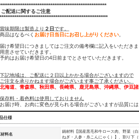
**********************************************************
ご配送に関するご注意
**********************************************************
賞味期限は製造より
２日
です。
商品はなるべく
お届け日当日にお召し上がりください
。
届け希望日につきましてはご注文の備考欄に記入をいただきま
用意させていだきます。
予約はお届け希望日の4日前までとさせていただきます。
下記地域は、ご配送に２日以上かかる場合がございますので
注文を承りかねます場合がございます事ご了承ください。
北海道、青森県、秋田県、長崎県、鹿児島県、沖縄県、
伊豆諸
保存料・着色料は使用しておりません
届け時、お肉に変色が見られる場合がございますが品質には
品仕様
鍋材料【国産黒毛和牛ロース肉、野菜（白
原材料名
ねぎ・人参・糸こんにゃく）】、割り下（