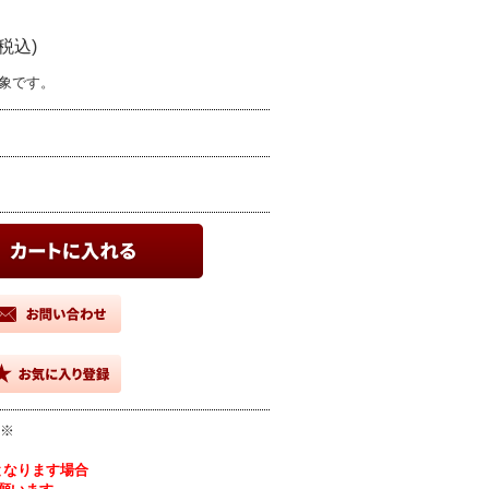
(税込)
象です。
 ※
となります場合