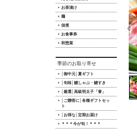
お茶漬け
麺
佃煮
お食事券
和惣菜
季節のお取り寄せ
│御中元│夏ギフト
│旬味│鱧しゃぶ・鱧すき
│厳選│高級明太子「誉」
│ご贈答に│各種ギフトセッ
ト
│お得な│定期お届け
＊＊＊今が旬！＊＊＊