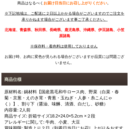
商品はなるべく
お届け日当日にお召し上がりください
。
※下記地域は、ご配送に２日以上かかる場合がございますので
ご注文を
承りかねます場合がございます事ご了承ください。
北海道、青森県、秋田県、長崎県、鹿児島県、沖縄県、
伊豆諸島、小笠
原諸島
※保存料・着色料は使用しておりません
お届け時、お肉に変色が見られる場合がございますが品質には問題ござ
いません。
商品仕様
原材料名
:
鍋材料【国産黒毛和牛ロース肉、野菜（白菜・春
菊・京葱・えのき茸・青葱・玉ねぎ・人参・糸こんにゃ
く）】、割り下（醤油、味醂、清酒、白だし、砂糖）
内容量
:
2人前
商品サイズ
:
折箱サイズ18.2×24.0×5.2cm ×２段
アレルギーに関して
:
牛肉、小麦、大豆
賞味期限
:
製造より２日（到着日当日にお召し上がりをおすす