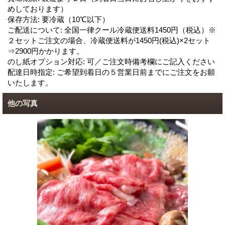
めしております）
保存方法
:
要冷蔵（10℃以下）
ご配送について
:
全国一律クール冷蔵便送料1450円（税込）※
２セットご注文の場合、冷蔵便送料が1450円(税込)×2セット
⇒2900円かかります。
のし紙オプション対応
:
可／ご注文時備考欄にご記入ください
配達日時指定
:
ご希望到着日の５営業日前までにご注文をお願
いたします。
他の写真