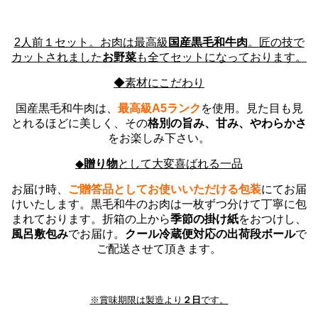
2人前１セット。お肉は最高級
国産黒毛和牛肉
。
匠の技で
カットされました
お野菜
も全てセットになっております
。
◆素材にこだわり
国産黒毛和牛肉は、
最高級A5ランク
を使用。
見た目も見
とれるほどに美しく、
その
格別の旨み、甘み、やわらかさ
をお楽しみ下さい。
◆
贈り物
として大変喜ばれる一品
お届け時、
ご贈答品としてお使いいただける包装
にてお届
けいたします。
黒毛和牛のお肉は一枚ずつ分けて丁寧に包
まれております。
折箱の上から
季節の掛け紙
をおつけし、
風呂敷包み
でお届け。
クール冷蔵便対応の出荷段ボール
で
ご
配送させて頂きます。
※賞味期限は製造より
２日
です。