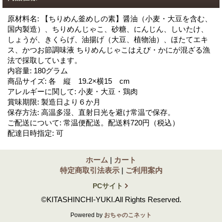
原材料名
:
【ちりめん釜めしの素】醤油（小麦・大豆を含む、
国内製造）、ちりめんじゃこ、砂糖、にんじん、しいたけ、
しょうが、きくらげ、油揚げ（大豆、植物油）、ほたてエキ
ス、かつお節調味液 ちりめんじゃこはえび・かにが混ざる漁
法で採取しています。
内容量
:
180グラム
商品サイズ
:
各 縦 19.2×横15 cm
アレルギーに関して
:
小麦・大豆・鶏肉
賞味期限
:
製造日より６か月
保存方法
:
高温多湿、直射日光を避け常温で保存。
ご配送について
:
常温便配送。配送料720円（税込）
配達日時指定
:
可
ホーム
|
カート
特定商取引法表示
|
ご利用案内
PCサイト
©KITASHINCHI-YUKI.All Rights Reserved.
Powered by
おちゃのこネット