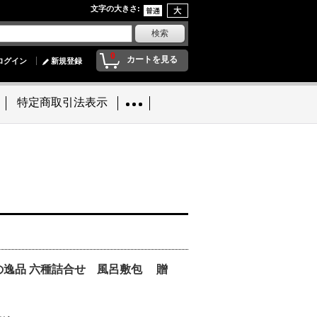
文字の大きさ
:
0
カートを見る
ログイン
新規登録
特定商取引法表示
適
の逸品 六種詰合せ 風呂敷包 贈