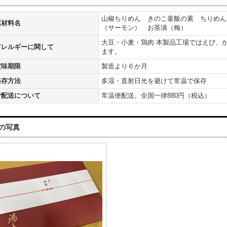
山椒ちりめん きのこ釜飯の素 ちりめん
原材料名
（サーモン） お茶漬（梅）
大豆・小麦・鶏肉 本製品工場ではえび、
アレルギーに関して
ます。
賞味期限
製造より６か月
保存方法
多湿・直射日光を避けて常温で保存
ご配送について
常温便配送。全国一律880円（税込）
の写真