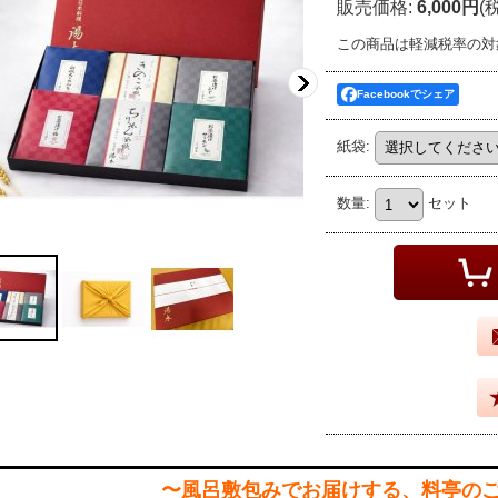
販売価格
:
6,000円
(
この商品は軽減税率の対
Facebookでシェア
紙袋
:
数量
:
セット
〜風呂敷包みでお届けする、料亭の