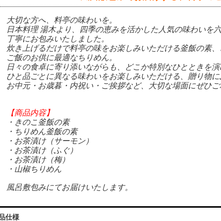
大切な方へ、料亭の味わいを。
日本料理 湯木より、四季の恵みを活かした人気の味わいを
丁寧にお包みいたしました。
炊き上げるだけで料亭の味をお楽しみいただける釜飯の素、
ご飯のお供に最適なちりめん。
日々の食卓に寄り添いながらも、どこか特別なひとときを演
ひと品ごとに異なる味わいをお楽しみいただける、贈り物に
お中元・お歳暮・内祝い・ご挨拶など、大切な場面にぜひご
【商品内容】
・きのこ釜飯の素
・ちりめん釜飯の素
・お茶漬け（サーモン）
・お茶漬け（ふぐ）
・
お茶漬け（梅）
・山椒ちりめん
風呂敷包みにてお届けいたします。
品仕様