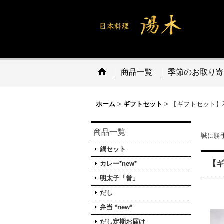
商品一覧
季節のお取り寄
ホーム
>
ギフトセット
>
【ギフトセット】
商品一覧
誠に勝手
鍋セット
【
カレー*new*
明太子「誉」
だし
弁当 *new*
だし定期お届け