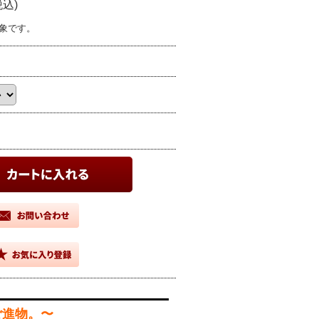
税込)
象です。
ご進物。〜