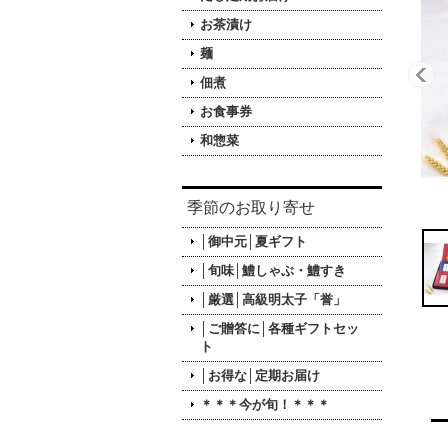
お茶漬け
麺
佃煮
お食事券
和惣菜
季節のお取り寄せ
│御中元│夏ギフト
│旬味│鱧しゃぶ・鱧すき
│厳選│高級明太子「誉」
│ご贈答に│各種ギフトセッ
ト
│お得な│定期お届け
＊＊＊今が旬！＊＊＊