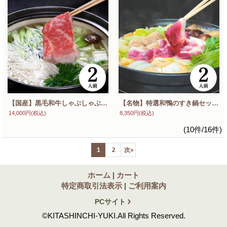
【国産】黒毛和牛しゃぶしゃぶ鍋セット（2人前） A5ランク和牛ロース使用 特製ゴマダレ・ちり酢付き 新鮮野菜セット 贈答用風呂敷包み
【名物】特選和鴨のすき鍋セット（2人前） 国産鴨ロース使用 湯木特製鍋出汁付き 新鮮野菜セット 贈答用風呂敷包み
14,000円
(税込)
8,350円
(税込)
(10件/16件)
1
2
次
»
ホーム
|
カート
特定商取引法表示
|
ご利用案内
PCサイト
©KITASHINCHI-YUKI.All Rights Reserved.