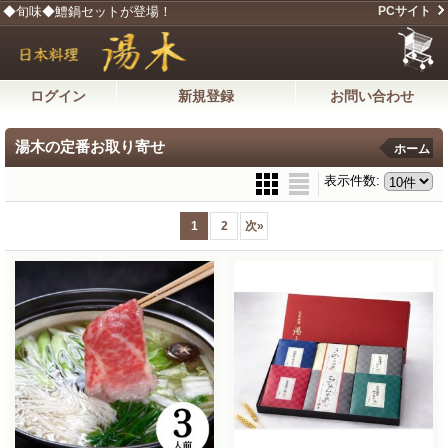
◆旬味◆鱧鍋セットが登場！
PCサイト
ログイン
新規登録
お問い合わせ
湯木の定番お取り寄せ
ホーム
表示件数
:
1
2
次
»