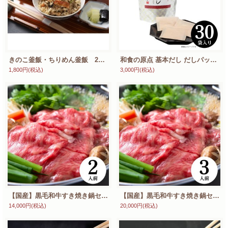
きのこ釜飯・ちりめん釜飯 2種セット
和食の原点 基本だし だしパック 30包入り 240g（8g×30袋） 国産の上質素材を厳選 簡単に料亭の味 煮物・汁物・鍋料理に最適
1,800円
(税込)
3,000円
(税込)
【国産】黒毛和牛すき焼き鍋セット（2人前） A5ランク和牛ロース使用 特製割り下付き 新鮮野菜セット 贈答用風呂敷包み
【国産】黒毛和牛すき焼き鍋セット（3人前） A5ランク和牛ロース使用 特製割り下付き 新鮮野菜セット 贈答用風呂敷包み
14,000円
(税込)
20,000円
(税込)