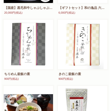
【国産】黒毛和牛しゃぶしゃぶ鍋セット（3人前） A5ランク和牛ロース使用 特製ゴマダレ・ちり酢付き 新鮮野菜セット 贈答用風呂敷包み
【ギフトセット】和の逸品 六種詰合せ 風呂敷包 贈答用に最適
20,000円
(税込)
6,000円
(税込)
ちりめん釜飯の素
きのこ釜飯の素
900円
(税込)
900円
(税込)